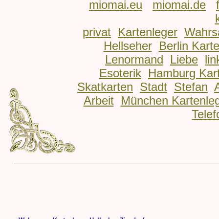
miomai.eu
miomai.de
privat
Kartenleger
Wahrs
Hellseher
Berlin Kart
Lenormand
Liebe
lin
Esoterik
Hamburg Kart
Skatkarten
Stadt
Stefan
Arbeit
München Kartenle
Telef