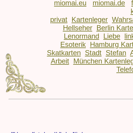
miomai.eu
miomai.de
privat
Kartenleger
Wahrs
Hellseher
Berlin Kart
Lenormand
Liebe
lin
Esoterik
Hamburg Kart
Skatkarten
Stadt
Stefan
Arbeit
München Kartenle
Telef