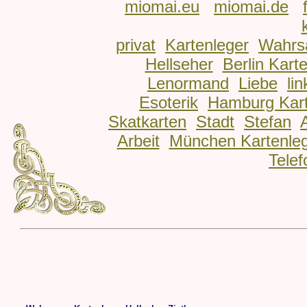
miomai.eu
miomai.de
privat
Kartenleger
Wahrs
Hellseher
Berlin Kart
Lenormand
Liebe
lin
Esoterik
Hamburg Kart
Skatkarten
Stadt
Stefan
Arbeit
München Kartenle
Telef