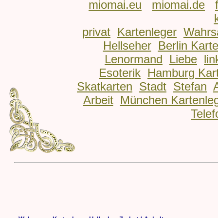
miomai.eu
miomai.de
privat
Kartenleger
Wahrs
Hellseher
Berlin Kart
Lenormand
Liebe
lin
Esoterik
Hamburg Kart
Skatkarten
Stadt
Stefan
Arbeit
München Kartenle
Telef