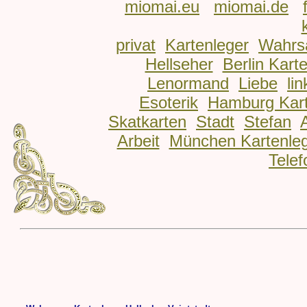
miomai.eu
miomai.de
privat
Kartenleger
Wahrs
Hellseher
Berlin Kart
Lenormand
Liebe
lin
Esoterik
Hamburg Kart
Skatkarten
Stadt
Stefan
Arbeit
München Kartenle
Telef