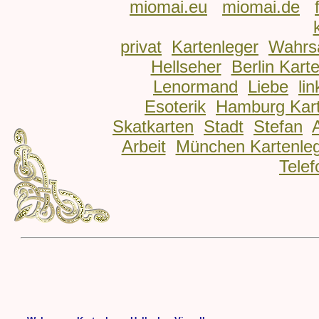
miomai.eu
miomai.de
privat
Kartenleger
Wahrs
Hellseher
Berlin Kart
Lenormand
Liebe
lin
Esoterik
Hamburg Kart
Skatkarten
Stadt
Stefan
Arbeit
München Kartenle
Telef