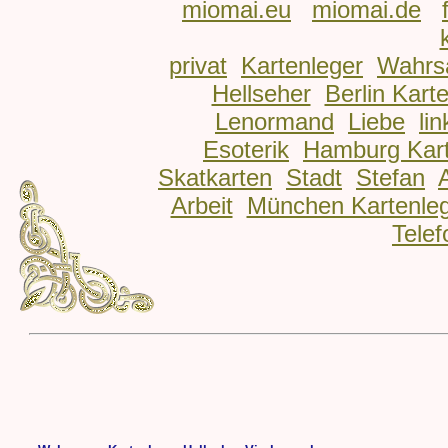
miomai.eu
miomai.de
privat
Kartenleger
Wahrs
Hellseher
Berlin Kart
Lenormand
Liebe
lin
Esoterik
Hamburg Kart
Skatkarten
Stadt
Stefan
Arbeit
München Kartenle
Telef