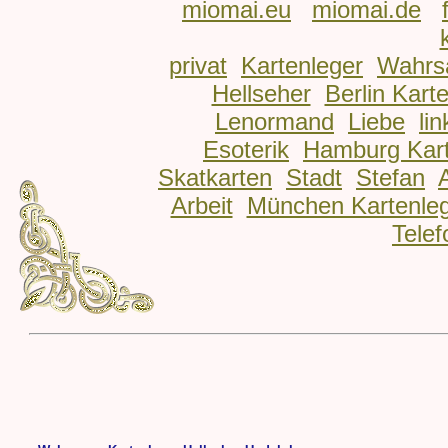
miomai.eu
miomai.de
privat
Kartenleger
Wahrs
Hellseher
Berlin Kart
Lenormand
Liebe
lin
Esoterik
Hamburg Kart
Skatkarten
Stadt
Stefan
Arbeit
München Kartenle
Telef