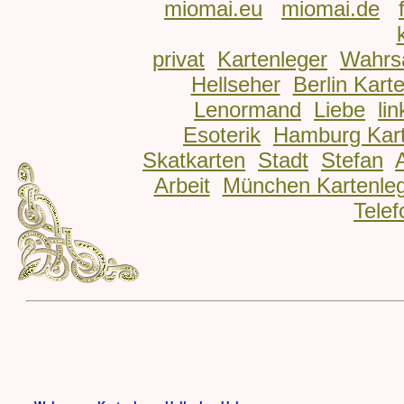
miomai.eu
miomai.de
privat
Kartenleger
Wahrs
Hellseher
Berlin Kart
Lenormand
Liebe
lin
Esoterik
Hamburg Kart
Skatkarten
Stadt
Stefan
Arbeit
München Kartenle
Telef