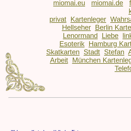
miomai.eu
miomai.de
privat
Kartenleger
Wahrs
Hellseher
Berlin Kart
Lenormand
Liebe
lin
Esoterik
Hamburg Kart
Skatkarten
Stadt
Stefan
Arbeit
München Kartenle
Telef