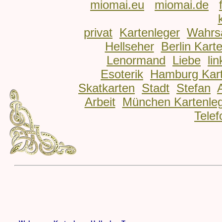
miomai.eu
miomai.de
privat
Kartenleger
Wahrs
Hellseher
Berlin Kart
Lenormand
Liebe
lin
Esoterik
Hamburg Kart
Skatkarten
Stadt
Stefan
Arbeit
München Kartenle
Telef