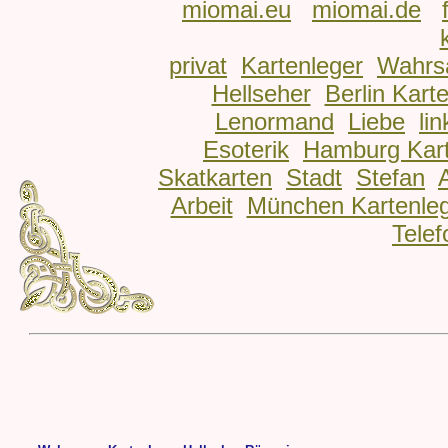
miomai.eu
miomai.de
privat
Kartenleger
Wahrs
Hellseher
Berlin Kart
Lenormand
Liebe
lin
Esoterik
Hamburg Kart
Skatkarten
Stadt
Stefan
Arbeit
München Kartenle
Telef