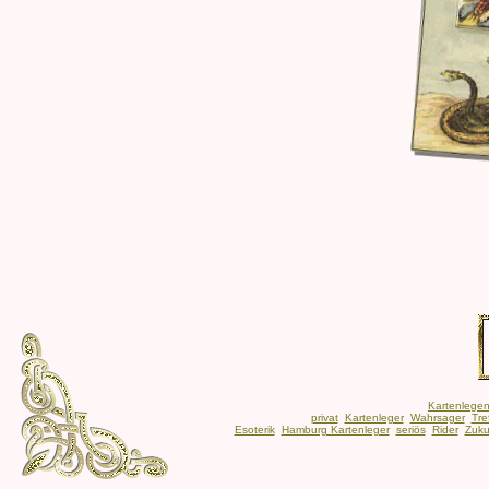
Kartenlege
privat
Kartenleger
Wahrsager
Tre
Esoterik
Hamburg Kartenleger
seriös
Rider
Zuku