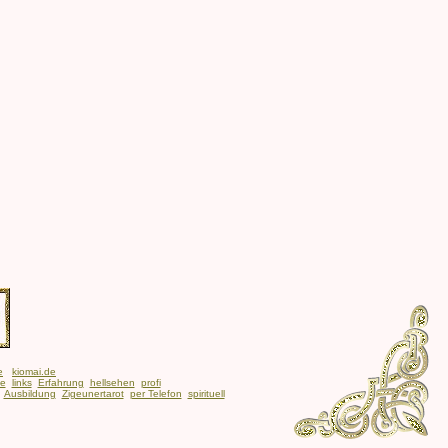
e
kiomai.de
be
links
Erfahrung
hellsehen
profi
Ausbildung
Zigeunertarot
per Telefon
spirituell