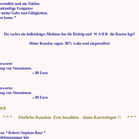
ersönlich und am Telefon.
zukünftige Ereignisse
r meine Gabe und Fähigkeiten,
en kann. *
Du suchst ein hellsichtiges Medium das dir Richtig und W A H R die Karten legt?
Meine Kunden sagen: 98% wahr und eingetroffen!
ntwortet
ng von Situationen.
 bis 21:00 Uhr » 80 Euro
ntwortet
ng von Situationen.
 bis 21:00 Uhr » 80 Euro
buch
* * * Ehrliche Kunden: Erst bezahlen - dann Kartenlegen !! * * *
von * Robert Stephan Baur *
elefonnummer hin