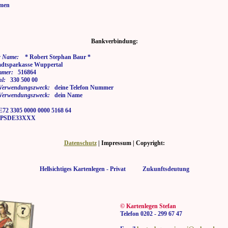
men
Bankverbindung:
 Name:
* Robert Stephan Baur *
tsparkasse Wuppertal
mmer:
516864
hl:
330 500 00
i Verwendungszweck:
deine Telefon Nummer
i Verwendungszweck:
dein Name
2 3305 0000 0000 5168 64
SDE33XXX
Datenschutz
| Impressum | Copyright:
Hellsichtiges Kartenlegen - Privat Zukunftsdeutung
© Kartenlegen Stefan
Telefon 0202 - 299 67 47