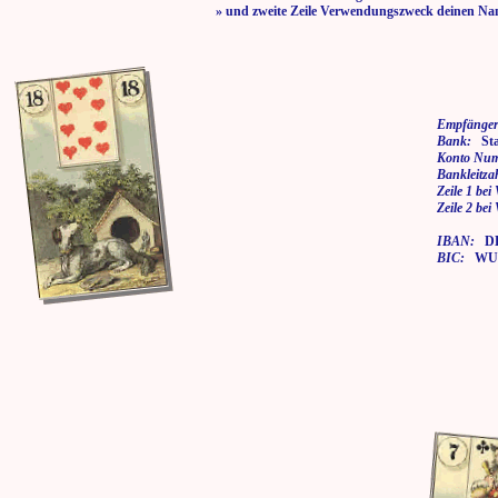
» und zweite Zeile Verwendungszweck deinen Na
Empfänger
Bank:
Stad
Konto Nu
Bankleitza
Zeile 1 be
Zeile 2 be
IBAN:
DE7
BIC:
WUP