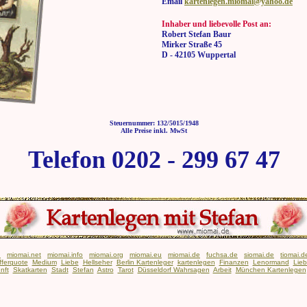
Email
kartenlegen.miomai@yahoo.de
Inhaber und liebevolle Post an:
Robert Stefan Baur
Mirker Straße 45
D - 42105 Wuppertal
Steuernummer: 132/5015/1948
Alle Preise inkl. MwSt
Telefon 0202 - 299 67 47
n
miomai.net
miomai.info
miomai.org
miomai.eu
miomai.de
fuchsa.de
siomai.de
tiomai.d
fferquote
Medium
Liebe
Hellseher
Berlin Kartenleger
kartenlegen
Finanzen
Lenormand
Lie
nft
Skatkarten
Stadt
Stefan
Astro
Tarot
Düsseldorf Wahrsagen
Arbeit
München Kartenlegen