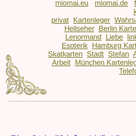
miomai.eu
miomai.de
privat
Kartenleger
Wahrs
Hellseher
Berlin Kart
Lenormand
Liebe
lin
Esoterik
Hamburg Kart
Skatkarten
Stadt
Stefan
Arbeit
München Kartenle
Telef