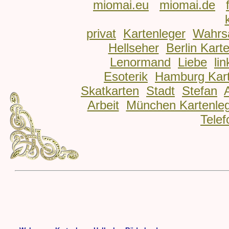
miomai.eu
miomai.de
privat
Kartenleger
Wahrs
Hellseher
Berlin Kart
Lenormand
Liebe
lin
Esoterik
Hamburg Kart
Skatkarten
Stadt
Stefan
Arbeit
München Kartenle
Telef