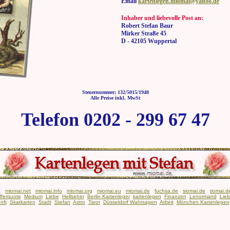
Email
kartenlegen.miomai@yahoo.de
Inhaber und liebevolle Post an:
Robert Stefan Baur
Mirker Straße 45
D - 42105 Wuppertal
Steuernummer: 132/5015/1948
Alle Preise inkl. MwSt
Telefon 0202 - 299 67 47
n
miomai.net
miomai.info
miomai.org
miomai.eu
miomai.de
fuchsa.de
siomai.de
tiomai.d
fferquote
Medium
Liebe
Hellseher
Berlin Kartenleger
kartenlegen
Finanzen
Lenormand
Lie
nft
Skatkarten
Stadt
Stefan
Astro
Tarot
Düsseldorf Wahrsagen
Arbeit
München Kartenlegen