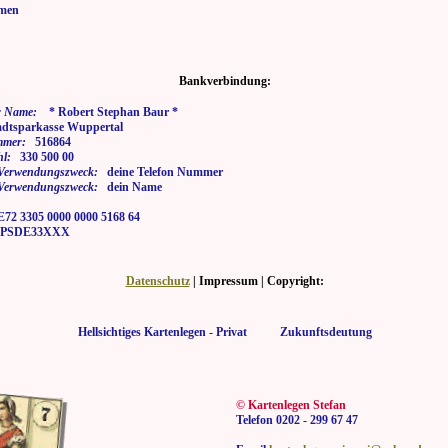
men
Bankverbindung:
 Name:
* Robert Stephan Baur *
tsparkasse Wuppertal
mmer:
516864
hl:
330 500 00
i Verwendungszweck:
deine Telefon Nummer
i Verwendungszweck:
dein Name
2 3305 0000 0000 5168 64
SDE33XXX
Datenschutz
| Impressum | Copyright:
Hellsichtiges Kartenlegen - Privat Zukunftsdeutung
© Kartenlegen Stefan
Telefon 0202 - 299 67 47