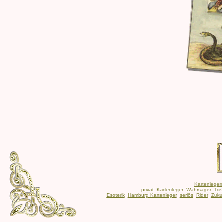
Kartenlege
privat
Kartenleger
Wahrsager
Tre
Esoterik
Hamburg Kartenleger
seriös
Rider
Zuku