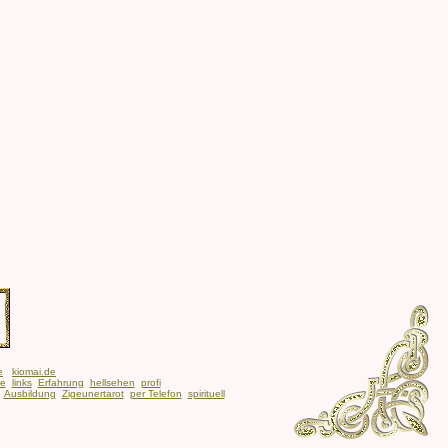
e
kiomai.de
be
links
Erfahrung
hellsehen
profi
Ausbildung
Zigeunertarot
per Telefon
spirituell