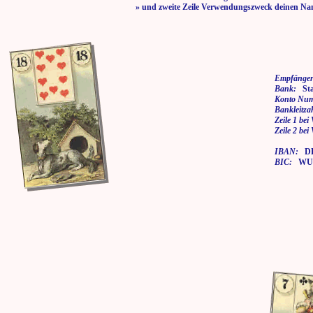
» und zweite Zeile Verwendungszweck deinen Na
Empfänger
Bank:
Stad
Konto Nu
Bankleitza
Zeile 1 be
Zeile 2 be
IBAN:
DE7
BIC:
WUP