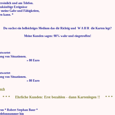
ersönlich und am Telefon.
zukünftige Ereignisse
r meine Gabe und Fähigkeiten,
en kann. *
Du suchst ein hellsichtiges Medium das dir Richtig und W A H R die Karten legt?
Meine Kunden sagen: 98% wahr und eingetroffen!
ntwortet
ng von Situationen.
 bis 21:00 Uhr » 80 Euro
ntwortet
ng von Situationen.
 bis 21:00 Uhr » 80 Euro
buch
* * * Ehrliche Kunden: Erst bezahlen - dann Kartenlegen !! * * *
von * Robert Stephan Baur *
elefonnummer hin