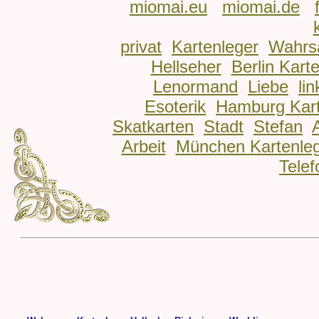
miomai.eu
miomai.de
privat
Kartenleger
Wahrs
Hellseher
Berlin Kart
Lenormand
Liebe
lin
Esoterik
Hamburg Kart
Skatkarten
Stadt
Stefan
Arbeit
München Kartenle
Telef