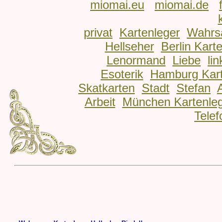
miomai.eu
miomai.de
privat
Kartenleger
Wahrs
Hellseher
Berlin Kart
Lenormand
Liebe
lin
Esoterik
Hamburg Kart
Skatkarten
Stadt
Stefan
Arbeit
München Kartenle
Telef