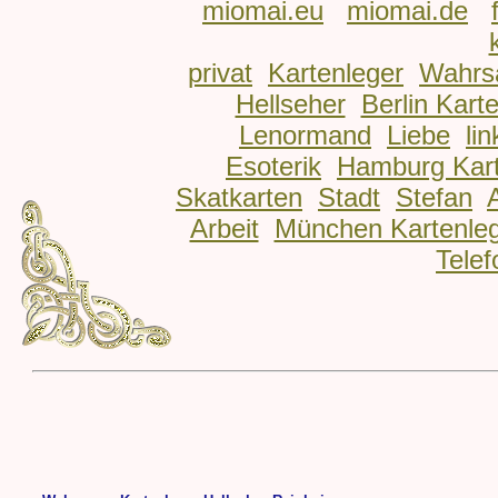
miomai.eu
miomai.de
privat
Kartenleger
Wahrs
Hellseher
Berlin Kart
Lenormand
Liebe
lin
Esoterik
Hamburg Kart
Skatkarten
Stadt
Stefan
Arbeit
München Kartenle
Telef