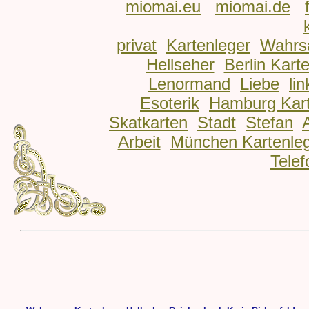
miomai.eu
miomai.de
privat
Kartenleger
Wahrs
Hellseher
Berlin Kart
Lenormand
Liebe
lin
Esoterik
Hamburg Kart
Skatkarten
Stadt
Stefan
Arbeit
München Kartenle
Telef