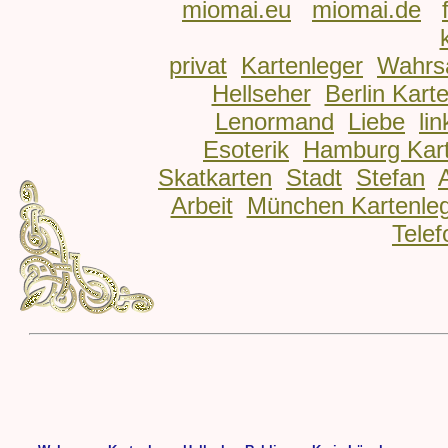
miomai.eu
miomai.de
privat
Kartenleger
Wahrs
Hellseher
Berlin Kart
Lenormand
Liebe
lin
Esoterik
Hamburg Kart
Skatkarten
Stadt
Stefan
Arbeit
München Kartenle
Telef