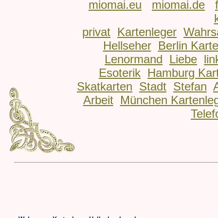
miomai.eu
miomai.de
privat
Kartenleger
Wahrs
Hellseher
Berlin Kart
Lenormand
Liebe
lin
Esoterik
Hamburg Kart
Skatkarten
Stadt
Stefan
Arbeit
München Kartenle
Telef