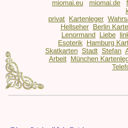
miomai.eu
miomai.de
privat
Kartenleger
Wahrs
Hellseher
Berlin Kart
Lenormand
Liebe
lin
Esoterik
Hamburg Kart
Skatkarten
Stadt
Stefan
Arbeit
München Kartenle
Telef