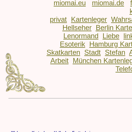
miomai.eu
miomai.de
privat
Kartenleger
Wahrs
Hellseher
Berlin Kart
Lenormand
Liebe
lin
Esoterik
Hamburg Kart
Skatkarten
Stadt
Stefan
Arbeit
München Kartenle
Telef