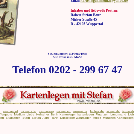
Email
kartenlegen.miomai@yahoo.de
Inhaber und liebevolle Post an:
Robert Stefan Baur
Mirker Straße 45
D - 42105 Wuppertal
Steuernummer: 132/5015/1948
Alle Preise inkl. MwSt
Telefon 0202 - 299 67 47
n
miomai.net
miomai.info
miomai.org
miomai.eu
miomai.de
fuchsa.de
siomai.de
tiomai.d
fferquote
Medium
Liebe
Hellseher
Berlin Kartenleger
kartenlegen
Finanzen
Lenormand
Lie
nft
Skatkarten
Stadt
Stefan
Astro
Tarot
Düsseldorf Wahrsagen
Arbeit
München Kartenlegen