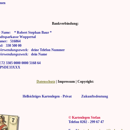
men
Bankverbindung:
 Name:
* Robert Stephan Baur *
tsparkasse Wuppertal
mmer:
516864
hl:
330 500 00
i Verwendungszweck:
deine Telefon Nummer
i Verwendungszweck:
dein Name
2 3305 0000 0000 5168 64
SDE33XXX
Datenschutz
| Impressum | Copyright:
Hellsichtiges Kartenlegen - Privat Zukunftsdeutung
© Kartenlegen Stefan
Telefon 0202 - 299 67 47