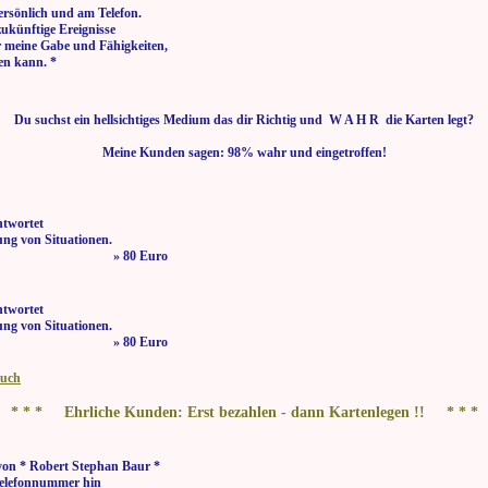
ersönlich und am Telefon.
zukünftige Ereignisse
r meine Gabe und Fähigkeiten,
en kann. *
Du suchst ein hellsichtiges Medium das dir Richtig und W A H R die Karten legt?
Meine Kunden sagen: 98% wahr und eingetroffen!
ntwortet
ng von Situationen.
 bis 21:00 Uhr » 80 Euro
ntwortet
ng von Situationen.
 bis 21:00 Uhr » 80 Euro
buch
* * * Ehrliche Kunden: Erst bezahlen - dann Kartenlegen !! * * *
von * Robert Stephan Baur *
elefonnummer hin