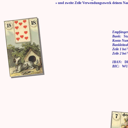
» und zweite Zeile Verwendungszweck deinen Na
Empfänger
Bank:
Stad
Konto Nu
Bankleitza
Zeile 1 be
Zeile 2 be
IBAN:
DE7
BIC:
WUP