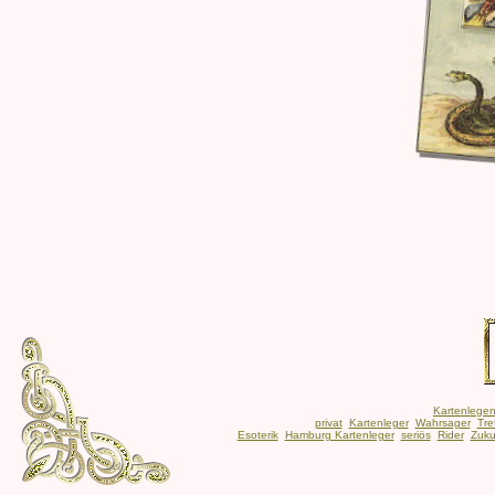
Kartenlege
privat
Kartenleger
Wahrsager
Tre
Esoterik
Hamburg Kartenleger
seriös
Rider
Zuku