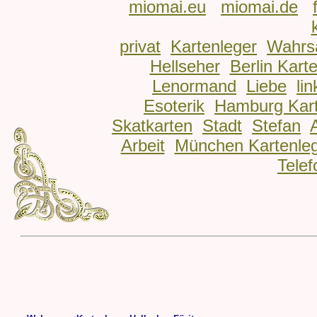
miomai.eu
miomai.de
privat
Kartenleger
Wahrs
Hellseher
Berlin Kart
Lenormand
Liebe
lin
Esoterik
Hamburg Kart
Skatkarten
Stadt
Stefan
Arbeit
München Kartenle
Telef