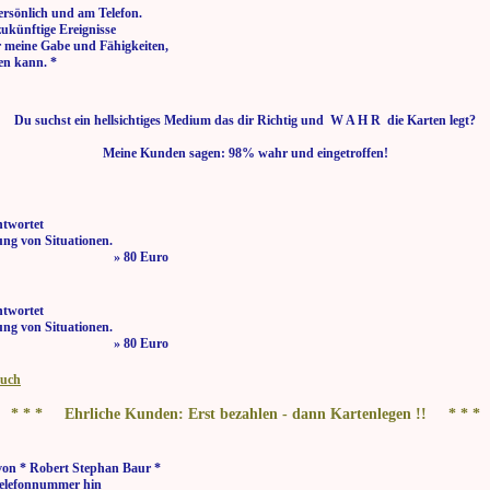
ersönlich und am Telefon.
zukünftige Ereignisse
r meine Gabe und Fähigkeiten,
en kann. *
Du suchst ein hellsichtiges Medium das dir Richtig und W A H R die Karten legt?
Meine Kunden sagen: 98% wahr und eingetroffen!
ntwortet
ng von Situationen.
 bis 21:00 Uhr » 80 Euro
ntwortet
ng von Situationen.
 bis 21:00 Uhr » 80 Euro
buch
* * * Ehrliche Kunden: Erst bezahlen - dann Kartenlegen !! * * *
von * Robert Stephan Baur *
elefonnummer hin