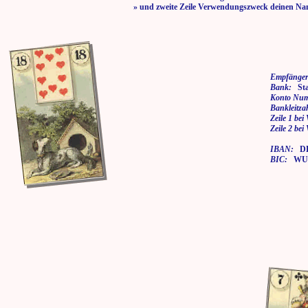
» und zweite Zeile Verwendungszweck deinen Na
Empfänger
Bank:
Stad
Konto Nu
Bankleitza
Zeile 1 be
Zeile 2 be
IBAN:
DE7
BIC:
WUP