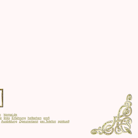
e
kiomai.de
be
links
Erfahrung
hellsehen
profi
Ausbildung
Zigeunertarot
per Telefon
spirituell