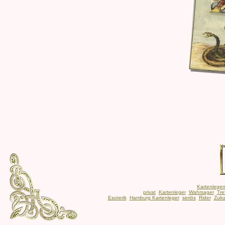
Kartenlege
privat
Kartenleger
Wahrsager
Tre
Esoterik
Hamburg Kartenleger
seriös
Rider
Zuku