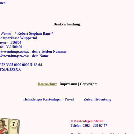
men
Bankverbindung:
 Name:
* Robert Stephan Baur *
tsparkasse Wuppertal
mmer:
516864
hl:
330 500 00
i Verwendungszweck:
deine Telefon Nummer
i Verwendungszweck:
dein Name
2 3305 0000 0000 5168 64
SDE33XXX
Datenschutz
| Impressum | Copyright:
Hellsichtiges Kartenlegen - Privat Zukunftsdeutung
© Kartenlegen Stefan
Telefon 0202 - 299 67 47