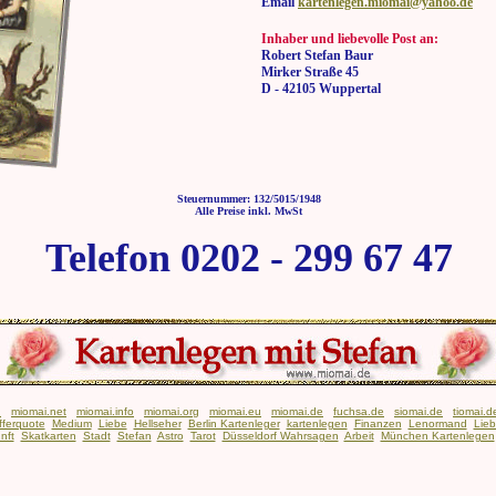
Email
kartenlegen.miomai@yahoo.de
Inhaber und liebevolle Post an:
Robert Stefan Baur
Mirker Straße 45
D - 42105 Wuppertal
Steuernummer: 132/5015/1948
Alle Preise inkl. MwSt
Telefon 0202 - 299 67 47
n
miomai.net
miomai.info
miomai.org
miomai.eu
miomai.de
fuchsa.de
siomai.de
tiomai.d
fferquote
Medium
Liebe
Hellseher
Berlin Kartenleger
kartenlegen
Finanzen
Lenormand
Lie
nft
Skatkarten
Stadt
Stefan
Astro
Tarot
Düsseldorf Wahrsagen
Arbeit
München Kartenlegen