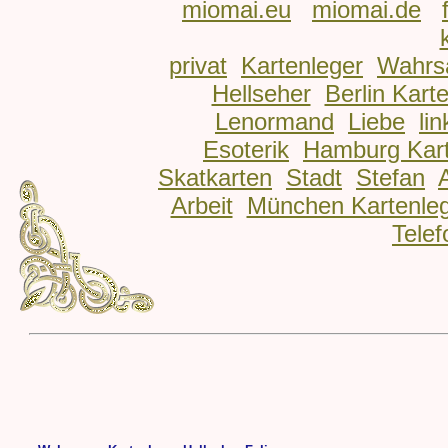
miomai.eu
miomai.de
privat
Kartenleger
Wahrs
Hellseher
Berlin Kart
Lenormand
Liebe
lin
Esoterik
Hamburg Kart
Skatkarten
Stadt
Stefan
Arbeit
München Kartenle
Telef