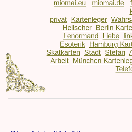
miomai.eu
miomai.de
privat
Kartenleger
Wahrs
Hellseher
Berlin Kart
Lenormand
Liebe
lin
Esoterik
Hamburg Kart
Skatkarten
Stadt
Stefan
Arbeit
München Kartenle
Telef