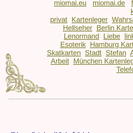
miomai.eu
miomai.de
privat
Kartenleger
Wahrs
Hellseher
Berlin Kart
Lenormand
Liebe
lin
Esoterik
Hamburg Kart
Skatkarten
Stadt
Stefan
Arbeit
München Kartenle
Telef