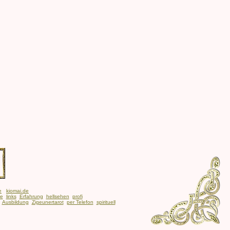
e
kiomai.de
be
links
Erfahrung
hellsehen
profi
Ausbildung
Zigeunertarot
per Telefon
spirituell