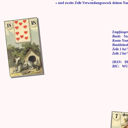
» und zweite Zeile Verwendungszweck deinen Na
Empfänger
Bank:
Stad
Konto Nu
Bankleitza
Zeile 1 be
Zeile 2 be
IBAN:
DE7
BIC:
WUP