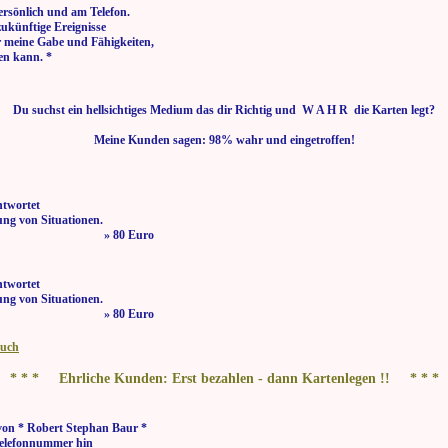
ersönlich und am Telefon.
zukünftige Ereignisse
r meine Gabe und Fähigkeiten,
en kann. *
Du suchst ein hellsichtiges Medium das dir Richtig und W A H R die Karten legt?
Meine Kunden sagen: 98% wahr und eingetroffen!
ntwortet
ng von Situationen.
 bis 21:00 Uhr » 80 Euro
ntwortet
ng von Situationen.
 bis 21:00 Uhr » 80 Euro
buch
* * * Ehrliche Kunden: Erst bezahlen - dann Kartenlegen !! * * *
von * Robert Stephan Baur *
elefonnummer hin