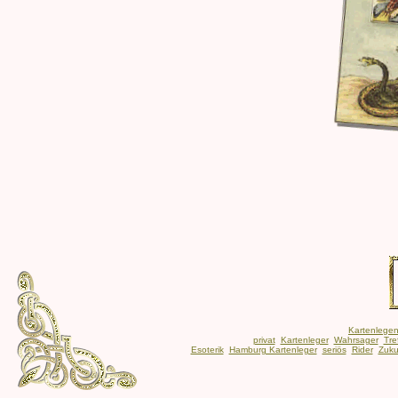
Kartenlege
privat
Kartenleger
Wahrsager
Tre
Esoterik
Hamburg Kartenleger
seriös
Rider
Zuku