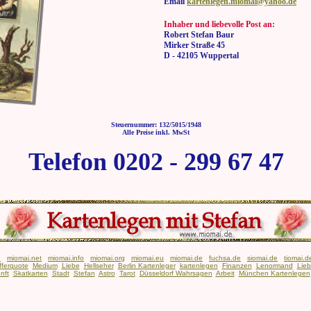
Email
kartenlegen.miomai@yahoo.de
Inhaber und liebevolle Post an:
Robert Stefan Baur
Mirker Straße 45
D - 42105 Wuppertal
Steuernummer: 132/5015/1948
Alle Preise inkl. MwSt
Telefon 0202 - 299 67 47
n
miomai.net
miomai.info
miomai.org
miomai.eu
miomai.de
fuchsa.de
siomai.de
tiomai.d
fferquote
Medium
Liebe
Hellseher
Berlin Kartenleger
kartenlegen
Finanzen
Lenormand
Lie
nft
Skatkarten
Stadt
Stefan
Astro
Tarot
Düsseldorf Wahrsagen
Arbeit
München Kartenlegen