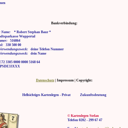
men
Bankverbindung:
 Name:
* Robert Stephan Baur *
tsparkasse Wuppertal
mmer:
516864
hl:
330 500 00
i Verwendungszweck:
deine Telefon Nummer
i Verwendungszweck:
dein Name
2 3305 0000 0000 5168 64
SDE33XXX
Datenschutz
| Impressum | Copyright:
Hellsichtiges Kartenlegen - Privat Zukunftsdeutung
© Kartenlegen Stefan
Telefon 0202 - 299 67 47