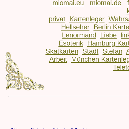
miomai.eu
miomai.de
privat
Kartenleger
Wahrs
Hellseher
Berlin Kart
Lenormand
Liebe
lin
Esoterik
Hamburg Kart
Skatkarten
Stadt
Stefan
Arbeit
München Kartenle
Telef