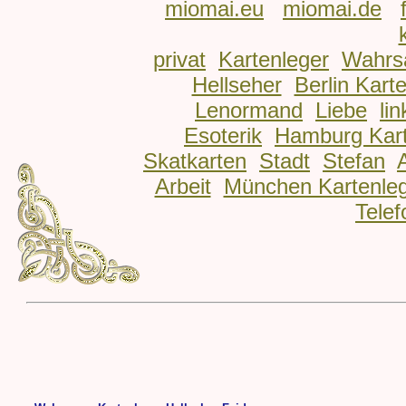
miomai.eu
miomai.de
privat
Kartenleger
Wahrs
Hellseher
Berlin Kart
Lenormand
Liebe
lin
Esoterik
Hamburg Kart
Skatkarten
Stadt
Stefan
Arbeit
München Kartenle
Telef