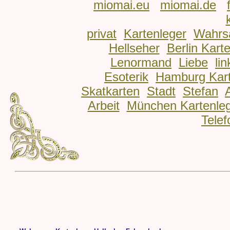
miomai.eu
miomai.de
privat
Kartenleger
Wahrs
Hellseher
Berlin Kart
Lenormand
Liebe
lin
Esoterik
Hamburg Kart
Skatkarten
Stadt
Stefan
Arbeit
München Kartenle
Telef