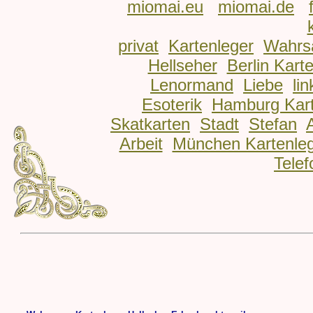
miomai.eu
miomai.de
privat
Kartenleger
Wahrs
Hellseher
Berlin Kart
Lenormand
Liebe
lin
Esoterik
Hamburg Kart
Skatkarten
Stadt
Stefan
Arbeit
München Kartenle
Telef