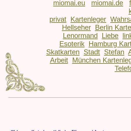
miomai.eu
miomai.de
privat
Kartenleger
Wahrs
Hellseher
Berlin Kart
Lenormand
Liebe
lin
Esoterik
Hamburg Kart
Skatkarten
Stadt
Stefan
Arbeit
München Kartenle
Telef