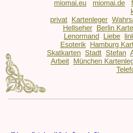
miomai.eu
miomai.de
privat
Kartenleger
Wahrs
Hellseher
Berlin Kart
Lenormand
Liebe
lin
Esoterik
Hamburg Kart
Skatkarten
Stadt
Stefan
Arbeit
München Kartenle
Telef