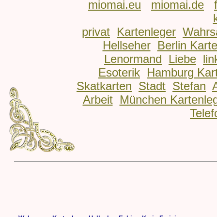
miomai.eu
miomai.de
privat
Kartenleger
Wahrs
Hellseher
Berlin Kart
Lenormand
Liebe
lin
Esoterik
Hamburg Kart
Skatkarten
Stadt
Stefan
Arbeit
München Kartenle
Telef