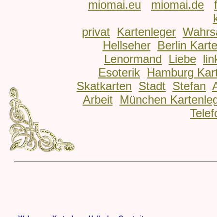
miomai.eu
miomai.de
privat
Kartenleger
Wahrs
Hellseher
Berlin Kart
Lenormand
Liebe
lin
Esoterik
Hamburg Kart
Skatkarten
Stadt
Stefan
Arbeit
München Kartenle
Telef