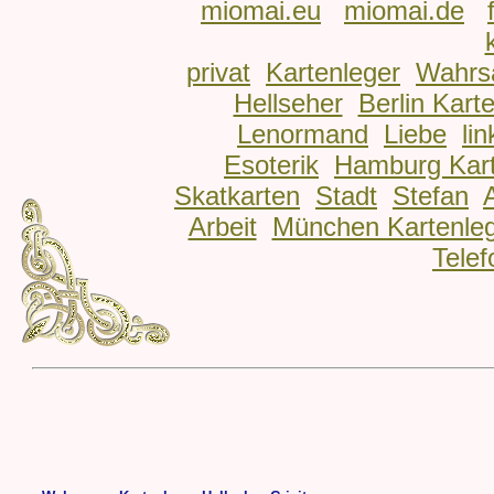
miomai.eu
miomai.de
privat
Kartenleger
Wahrs
Hellseher
Berlin Kart
Lenormand
Liebe
lin
Esoterik
Hamburg Kart
Skatkarten
Stadt
Stefan
Arbeit
München Kartenle
Telef