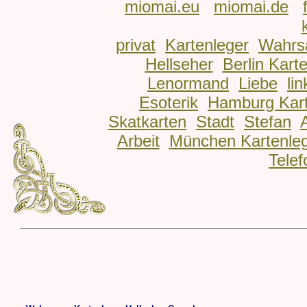
miomai.eu
miomai.de
privat
Kartenleger
Wahrs
Hellseher
Berlin Kart
Lenormand
Liebe
lin
Esoterik
Hamburg Kart
Skatkarten
Stadt
Stefan
Arbeit
München Kartenle
Telef