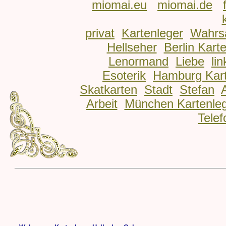
miomai.eu
miomai.de
privat
Kartenleger
Wahrs
Hellseher
Berlin Kart
Lenormand
Liebe
lin
Esoterik
Hamburg Kart
Skatkarten
Stadt
Stefan
Arbeit
München Kartenle
Telef