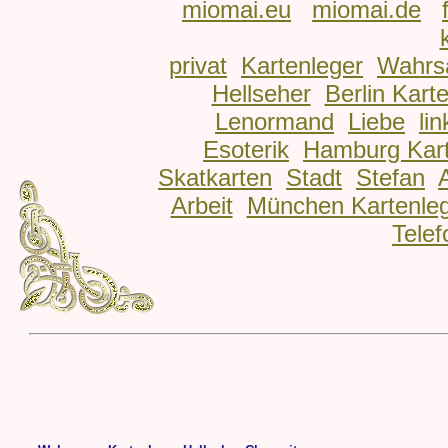
miomai.eu
miomai.de
privat
Kartenleger
Wahrs
Hellseher
Berlin Kart
Lenormand
Liebe
lin
Esoterik
Hamburg Kart
Skatkarten
Stadt
Stefan
Arbeit
München Kartenle
Telef