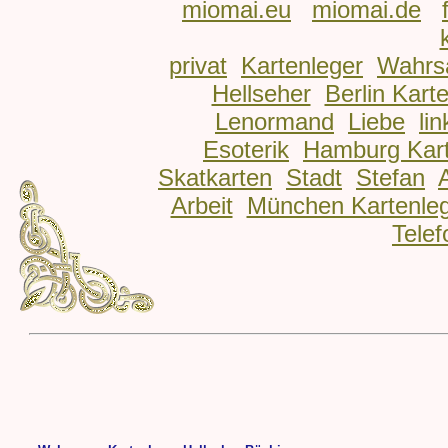
miomai.eu
miomai.de
privat
Kartenleger
Wahrs
Hellseher
Berlin Kart
Lenormand
Liebe
lin
Esoterik
Hamburg Kart
Skatkarten
Stadt
Stefan
Arbeit
München Kartenle
Telef