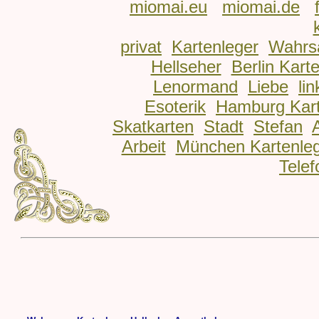
miomai.eu
miomai.de
privat
Kartenleger
Wahrs
Hellseher
Berlin Kart
Lenormand
Liebe
lin
Esoterik
Hamburg Kart
Skatkarten
Stadt
Stefan
Arbeit
München Kartenle
Telef