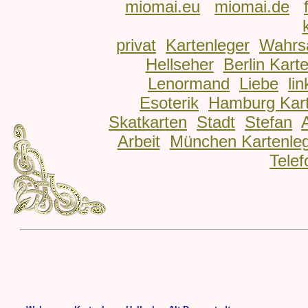
miomai.eu
miomai.de
privat
Kartenleger
Wahrs
Hellseher
Berlin Kart
Lenormand
Liebe
lin
Esoterik
Hamburg Kart
Skatkarten
Stadt
Stefan
Arbeit
München Kartenle
Telef