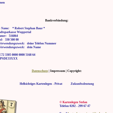
men
Bankverbindung:
 Name:
* Robert Stephan Baur *
tsparkasse Wuppertal
mmer:
516864
hl:
330 500 00
i Verwendungszweck:
deine Telefon Nummer
i Verwendungszweck:
dein Name
2 3305 0000 0000 5168 64
SDE33XXX
Datenschutz
| Impressum | Copyright:
Hellsichtiges Kartenlegen - Privat Zukunftsdeutung
© Kartenlegen Stefan
Telefon 0202 - 299 67 47