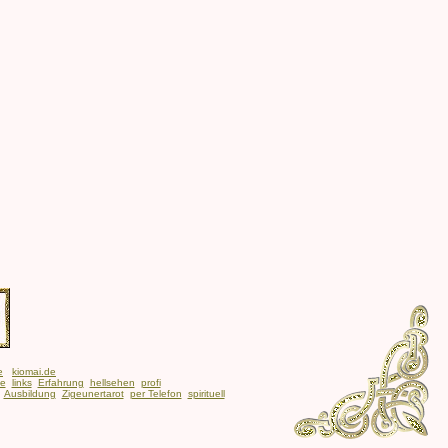
e
kiomai.de
be
links
Erfahrung
hellsehen
profi
Ausbildung
Zigeunertarot
per Telefon
spirituell