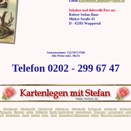
Email
kartenlegen.miomai@yahoo.de
Inhaber und liebevolle Post an:
Robert Stefan Baur
Mirker Straße 45
D - 42105 Wuppertal
Steuernummer: 132/5015/1948
Alle Preise inkl. MwSt
Telefon 0202 - 299 67 47
n
miomai.net
miomai.info
miomai.org
miomai.eu
miomai.de
fuchsa.de
siomai.de
tiomai.d
fferquote
Medium
Liebe
Hellseher
Berlin Kartenleger
kartenlegen
Finanzen
Lenormand
Lie
nft
Skatkarten
Stadt
Stefan
Astro
Tarot
Düsseldorf Wahrsagen
Arbeit
München Kartenlegen