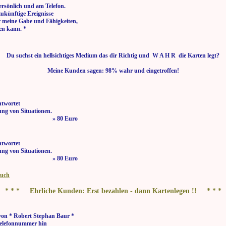
ersönlich und am Telefon.
zukünftige Ereignisse
r meine Gabe und Fähigkeiten,
en kann. *
Du suchst ein hellsichtiges Medium das dir Richtig und W A H R die Karten legt?
Meine Kunden sagen: 98% wahr und eingetroffen!
ntwortet
ng von Situationen.
 bis 21:00 Uhr » 80 Euro
ntwortet
ng von Situationen.
 bis 21:00 Uhr » 80 Euro
buch
* * * Ehrliche Kunden: Erst bezahlen - dann Kartenlegen !! * * *
von * Robert Stephan Baur *
elefonnummer hin