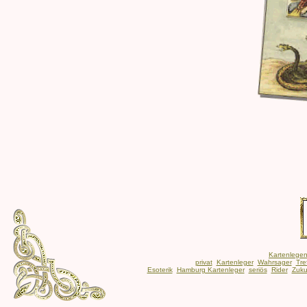
Kartenlege
privat
Kartenleger
Wahrsager
Tre
Esoterik
Hamburg Kartenleger
seriös
Rider
Zuku