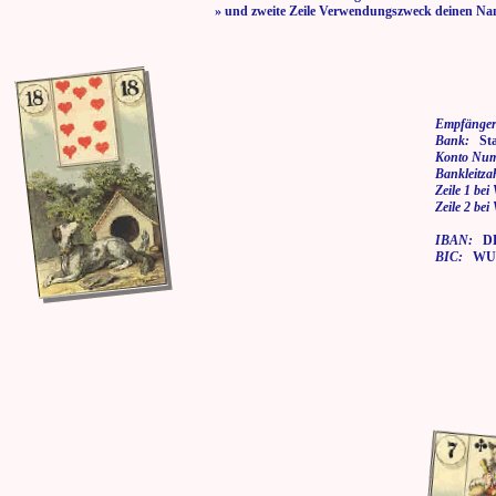
» und zweite Zeile Verwendungszweck deinen Na
Empfänger
Bank:
Stad
Konto Nu
Bankleitza
Zeile 1 be
Zeile 2 be
IBAN:
DE7
BIC:
WUP