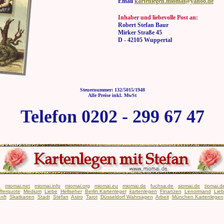
Email
kartenlegen.miomai@yahoo.de
Inhaber und liebevolle Post an:
Robert Stefan Baur
Mirker Straße 45
D - 42105 Wuppertal
Steuernummer: 132/5015/1948
Alle Preise inkl. MwSt
Telefon 0202 - 299 67 47
n
miomai.net
miomai.info
miomai.org
miomai.eu
miomai.de
fuchsa.de
siomai.de
tiomai.d
fferquote
Medium
Liebe
Hellseher
Berlin Kartenleger
kartenlegen
Finanzen
Lenormand
Lie
nft
Skatkarten
Stadt
Stefan
Astro
Tarot
Düsseldorf Wahrsagen
Arbeit
München Kartenlegen