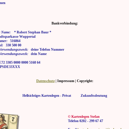
men
Bankverbindung:
 Name:
* Robert Stephan Baur *
tsparkasse Wuppertal
mmer:
516864
hl:
330 500 00
i Verwendungszweck:
deine Telefon Nummer
i Verwendungszweck:
dein Name
2 3305 0000 0000 5168 64
SDE33XXX
Datenschutz
| Impressum | Copyright:
Hellsichtiges Kartenlegen - Privat Zukunftsdeutung
© Kartenlegen Stefan
Telefon 0202 - 299 67 47