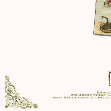
Kartenlege
privat
Kartenleger
Wahrsager
Tre
Esoterik
Hamburg Kartenleger
seriös
Rider
Zuku