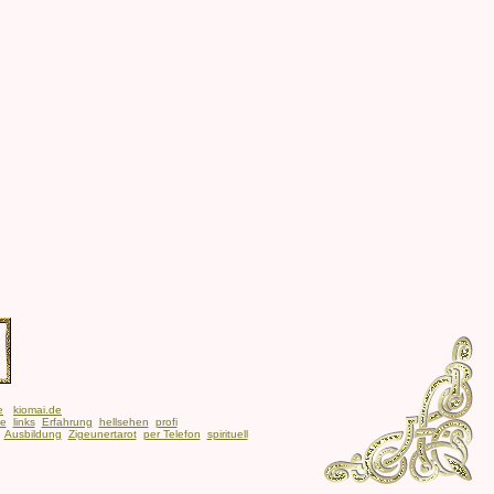
e
kiomai.de
be
links
Erfahrung
hellsehen
profi
Ausbildung
Zigeunertarot
per Telefon
spirituell