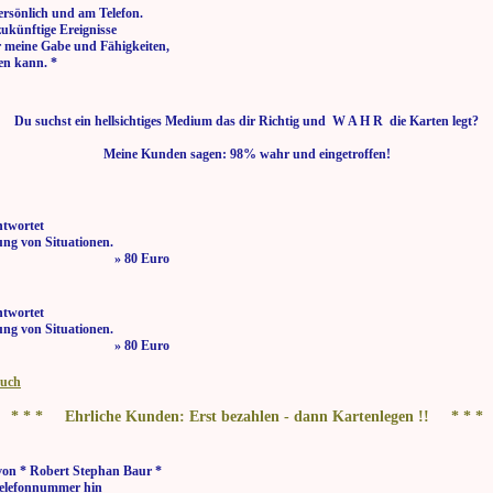
ersönlich und am Telefon.
zukünftige Ereignisse
r meine Gabe und Fähigkeiten,
en kann. *
Du suchst ein hellsichtiges Medium das dir Richtig und W A H R die Karten legt?
Meine Kunden sagen: 98% wahr und eingetroffen!
ntwortet
ng von Situationen.
 bis 21:00 Uhr » 80 Euro
ntwortet
ng von Situationen.
 bis 21:00 Uhr » 80 Euro
buch
* * * Ehrliche Kunden: Erst bezahlen - dann Kartenlegen !! * * *
von * Robert Stephan Baur *
elefonnummer hin