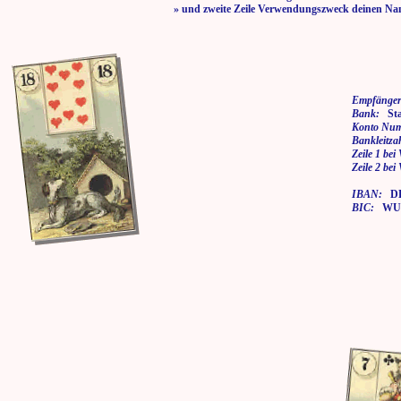
» und zweite Zeile Verwendungszweck deinen Na
Empfänger
Bank:
Stad
Konto Nu
Bankleitza
Zeile 1 be
Zeile 2 be
IBAN:
DE7
BIC:
WUP