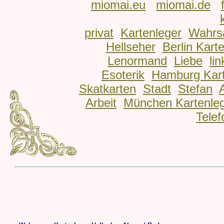
miomai.eu
miomai.de
privat
Kartenleger
Wahrs
Hellseher
Berlin Kart
Lenormand
Liebe
lin
Esoterik
Hamburg Kart
Skatkarten
Stadt
Stefan
Arbeit
München Kartenle
Telef