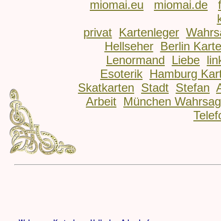
miomai.eu
miomai.de
privat
Kartenleger
Wahrs
Hellseher
Berlin Kart
Lenormand
Liebe
lin
Esoterik
Hamburg Kart
Skatkarten
Stadt
Stefan
Arbeit
München Wahrsag
Telef